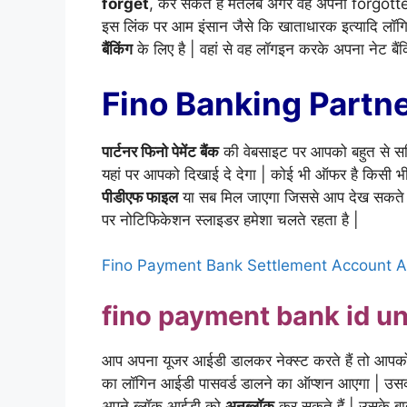
forget
, कर सकते हैं मतलब अगर वह अपना forgotten
इस लिंक पर आम इंसान जैसे कि खाताधारक इत्यादि लॉगिन
बैंकिंग
के लिए है | वहां से वह लॉगइन करके अपना नेट बैंक
Fino Banking Partne
पार्टनर फिनो पेमेंट बैंक
की वेबसाइट पर आपको बहुत से सर्
यहां पर आपको दिखाई दे देगा | कोई भी ऑफर है किसी
पीडीएफ फाइल
या सब मिल जाएगा जिससे आप देख सकते 
पर नोटिफिकेशन स्लाइडर हमेशा चलते रहता है |
Fino Payment Bank Settlement Account Add
fino payment bank id un
आप अपना यूजर आईडी डालकर नेक्स्ट करते हैं तो आप
का लॉगिन आईडी पासवर्ड डालने का ऑप्शन आएगा | उसक
अपने ब्लॉक आईडी को
अनब्लॉक
कर सकते हैं | उसके ब