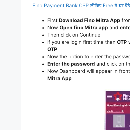
Fino Payment Bank CSP लीजिए Free में घर बैठे 
First
Download Fino Mitra App
fr
Now
Open fino Mitra app
and
ente
Then click on Continue
If you are login first time then
OTP
w
OTP
Now the option to enter the passwo
Enter the password
and click on t
Now Dashboard will appear in fron
Mitra App