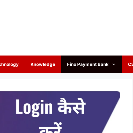
chnology
Knowledge
Fino Payment Bank
C