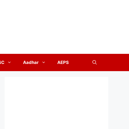
SC
Aadhar
AEPS