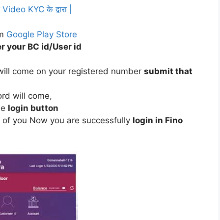
Video KYC के द्वारा |
om
Google Play Store
r your BC id/User id
ill come on your registered number
submit that
rd will come,
he
login button
t of you Now you are successfully
login in Fino