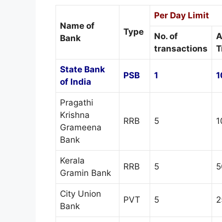
Per Day Limit
Name of
Type
No. of
A
Bank
transactions
T
State Bank
PSB
1
1
of India
Pragathi
Krishna
RRB
5
1
Grameena
Bank
Kerala
RRB
5
5
Gramin Bank
City Union
PVT
5
2
Bank