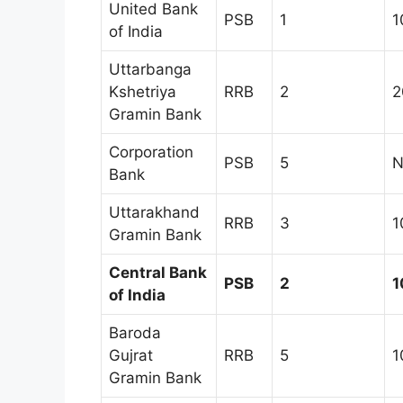
United Bank
PSB
1
1
of India
Uttarbanga
Kshetriya
RRB
2
2
Gramin Bank
Corporation
PSB
5
N
Bank
Uttarakhand
RRB
3
1
Gramin Bank
Central Bank
PSB
2
1
of India
Baroda
Gujrat
RRB
5
1
Gramin Bank