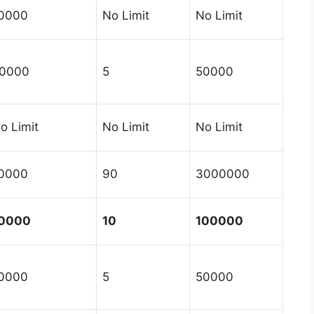
0000
No Limit
No Limit
0000
5
50000
o Limit
No Limit
No Limit
0000
90
3000000
0000
10
100000
0000
5
50000