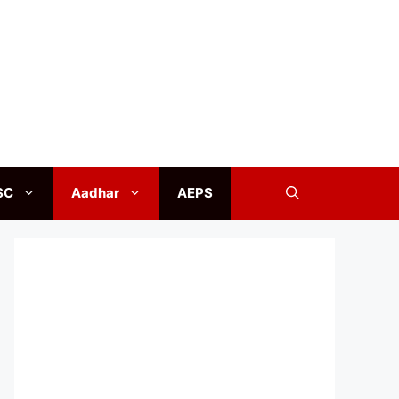
SC
Aadhar
AEPS