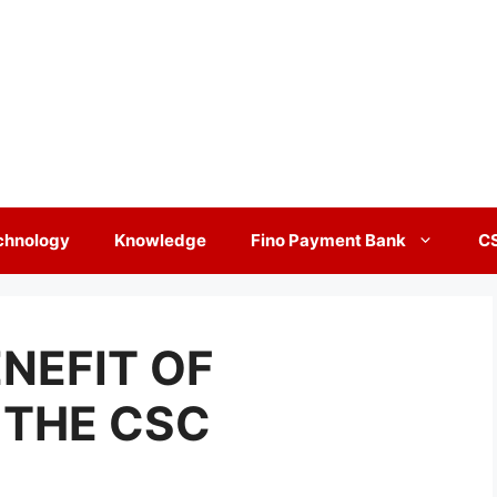
chnology
Knowledge
Fino Payment Bank
C
ENEFIT OF
THE CSC