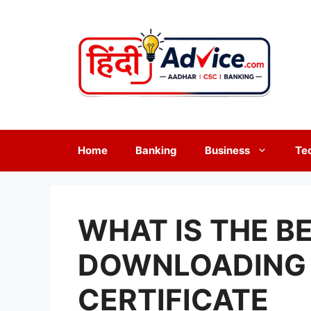
Skip
to
content
Home
Banking
Business
Te
WHAT IS THE B
DOWNLOADING 
CERTIFICATE