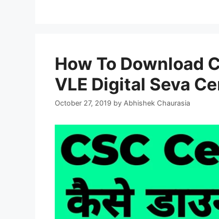
How To Download CS
VLE Digital Seva Cert
October 27, 2019
by
Abhishek Chaurasia