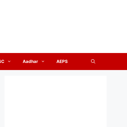
SC
Aadhar
AEPS