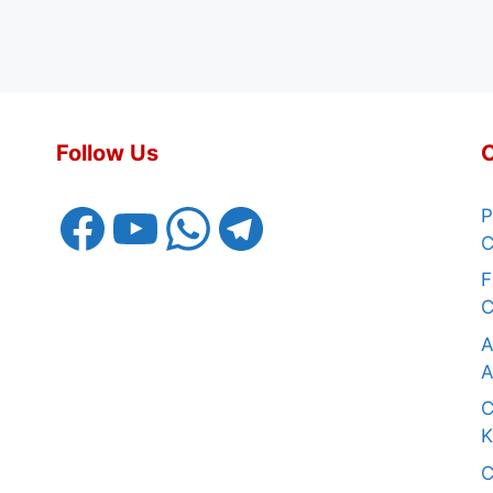
Follow Us
Facebook
YouTube
WhatsApp
Telegram
P
C
F
C
A
A
C
K
C