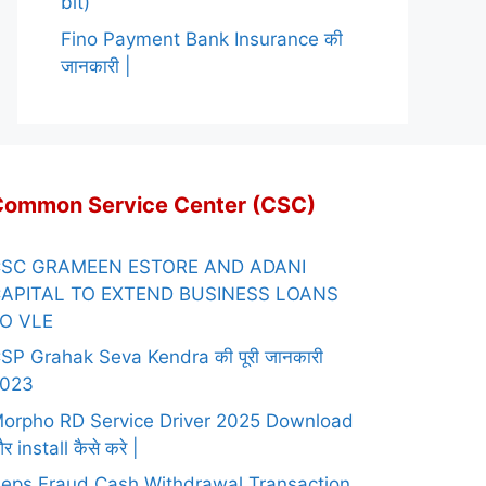
bit)
Fino Payment Bank Insurance की
जानकारी |
Common Service Center (CSC)
SC GRAMEEN ESTORE AND ADANI
APITAL TO EXTEND BUSINESS LOANS
O VLE
SP Grahak Seva Kendra की पूरी जानकारी
023
orpho RD Service Driver 2025 Download
र install कैसे करे |
eps Fraud Cash Withdrawal Transaction