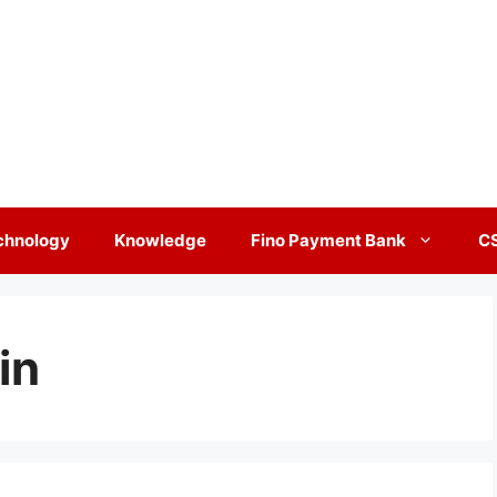
chnology
Knowledge
Fino Payment Bank
C
in