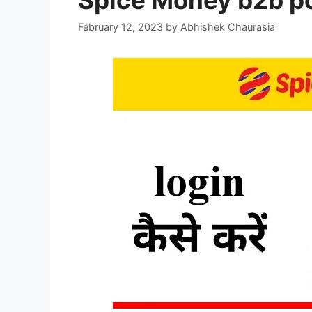
Spice Money b2b po
February 12, 2023
by
Abhishek Chaurasia