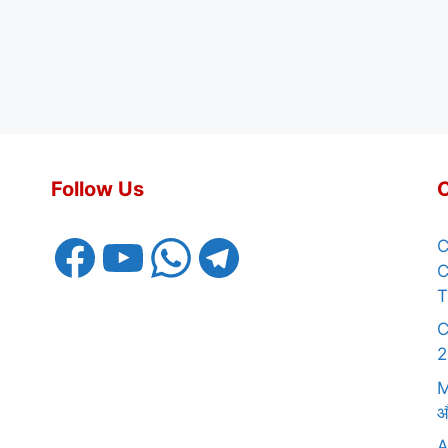
Follow Us
Facebook
YouTube
WhatsApp
Telegram
C
C
T
C
2
M
औ
A