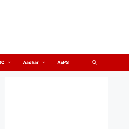
SC
Aadhar
AEPS