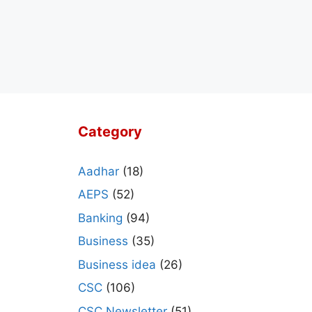
Category
Aadhar
(18)
AEPS
(52)
Banking
(94)
Business
(35)
Business idea
(26)
CSC
(106)
CSC Newsletter
(51)