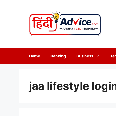
Skip
to
content
Home
Banking
Business
Te
jaa lifestyle logi