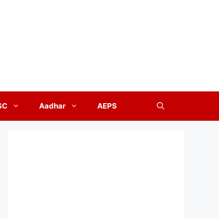
SC
Aadhar
AEPS