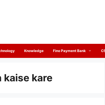
chnology
Knowledge
Fino Payment Bank
C
n kaise kare