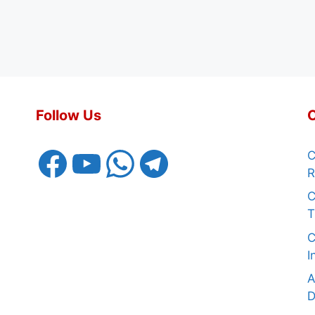
Follow Us
Facebook
YouTube
WhatsApp
Telegram
C
R
C
I
A
D