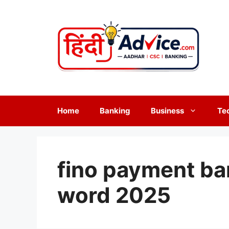
Skip
to
content
Home
Banking
Business
Te
fino payment ba
word 2025