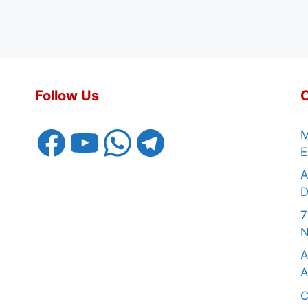
Follow Us
Facebook
YouTube
WhatsApp
Telegram
M
E
A
D
7
N
A
A
C