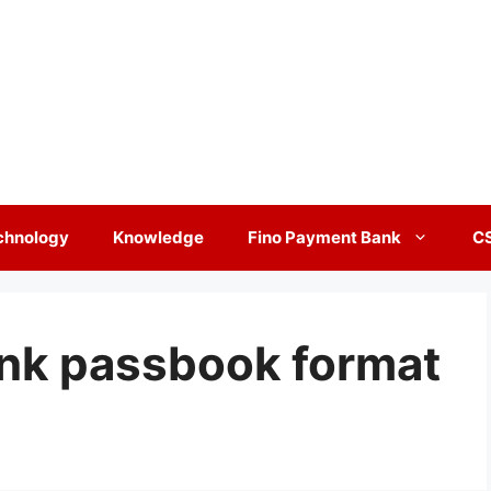
chnology
Knowledge
Fino Payment Bank
C
nk passbook format