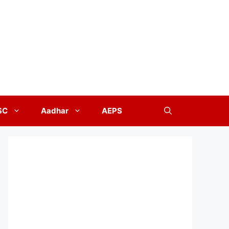
SC
Aadhar
AEPS